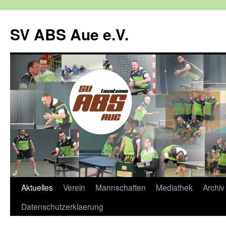
SV ABS Aue e.V.
Springe
Aktuelles
Verein
Mannschaften
Mediathek
Archiv
zum
Datenschutzerklaerung
Inhalt