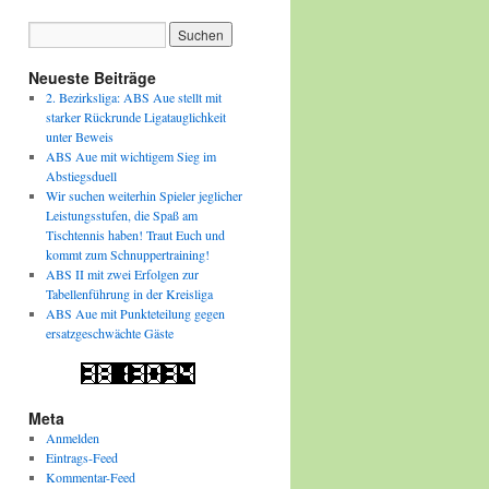
Neueste Beiträge
2. Bezirksliga: ABS Aue stellt mit
starker Rückrunde Ligatauglichkeit
unter Beweis
ABS Aue mit wichtigem Sieg im
Abstiegsduell
Wir suchen weiterhin Spieler jeglicher
Leistungsstufen, die Spaß am
Tischtennis haben! Traut Euch und
kommt zum Schnuppertraining!
ABS II mit zwei Erfolgen zur
Tabellenführung in der Kreisliga
ABS Aue mit Punkteteilung gegen
ersatzgeschwächte Gäste
Meta
Anmelden
Eintrags-Feed
Kommentar-Feed