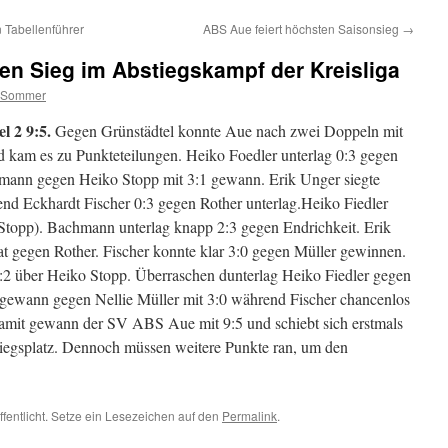
Tabellenführer
ABS Aue feiert höchsten Saisonsieg
→
en Sieg im Abstiegskampf der Kreisliga
 Sommer
 2 9:5.
Gegen Grünstädtel konnte Aue nach zwei Doppeln mit
 kam es zu Punkteteilungen. Heiko Foedler unterlag 0:3 gegen
mann gegen Heiko Stopp mit 3:1 gewann. Erik Unger siegte
nd Eckhardt Fischer 0:3 gegen Rother unterlag.Heiko Fiedler
 Stopp). Bachmann unterlag knapp 2:3 gegen Endrichkeit. Erik
at gegen Rother. Fischer konnte klar 3:0 gegen Müller gewinnen.
:2 über Heiko Stopp. Überraschen dunterlag Heiko Fiedler gegen
gewann gegen Nellie Müller mit 3:0 während Fischer chancenlos
Damit gewann der SV ABS Aue mit 9:5 und schiebt sich erstmals
stiegsplatz. Dennoch müssen weitere Punkte ran, um den
ffentlicht. Setze ein Lesezeichen auf den
Permalink
.