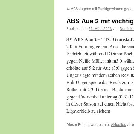
←
ABS Jugend mit Punktgewinnen gegen 
ABS Aue 2 mit wichtig
Publiziert am
26. März 2023
von
Dominic
SV ABS Aue 2 – TTC Grünstädtel
2:0 in Führung gehen. Anschließend
Endrichkeit während Dietmar Bach
gegen Nellie Müller mit m3:0 währe
erhöhte auf 5:2 für Aue (3:0 gegen
Unger siegte mit dem selben Result
Erik Unger spielte das Break zum 3
Rother mit 2:3. Dietmar Bachmann 
gegen Endrichkeit unterlag (0:3). 
in dieser Saison auf einen Nichtab
Ligaverbleib zu sichern.
Dieser Beitrag wurde unter
Aktuelles
verö