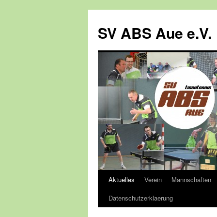
SV ABS Aue e.V.
Aktuelles
Verein
Mannschaften
Springe
Datenschutzerklaerung
zum
Inhalt